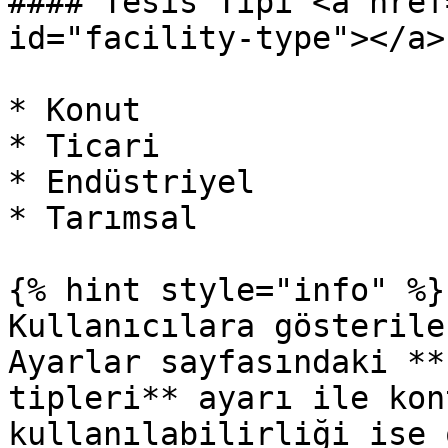
#### Tesis Tipi <a href
id="facility-type"></a>

* Konut

* Ticari

* Endüstriyel

* Tarımsal

{% hint style="info" %}

Kullanıcılara gösterile
Ayarlar sayfasındaki **
tipleri** ayarı ile kon
kullanılabilirliği ise 