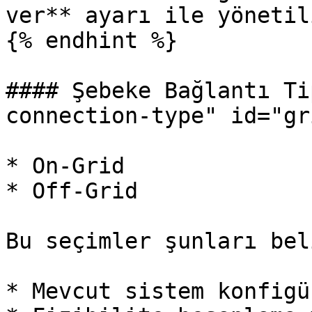
ver** ayarı ile yönetili
{% endhint %}

#### Şebeke Bağlantı Ti
connection-type" id="gr
* On-Grid

* Off-Grid

Bu seçimler şunları bel
* Mevcut sistem konfigü