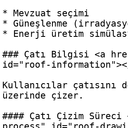
* Mevzuat seçimi

* Güneşlenme (irradyasy
* Enerji üretim simülas
### Çatı Bilgisi <a hre
id="roof-information"></
Kullanıcılar çatısını d
üzerinde çizer.

#### Çatı Çizim Süreci 
process" id="roof-drawi