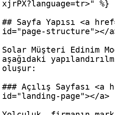
xjrPX?language=tr>" %}

## Sayfa Yapısı <a href
id="page-structure"></a>
Solar Müşteri Edinim Mo
aşağıdaki yapılandırılm
oluşur:

### Açılış Sayfası <a h
id="landing-page"></a>

Yolculuk, firmanın mark