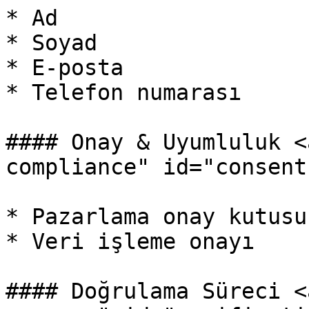
* Ad

* Soyad

* E-posta

* Telefon numarası

#### Onay & Uyumluluk <
compliance" id="consent
* Pazarlama onay kutusu

* Veri işleme onayı

#### Doğrulama Süreci <