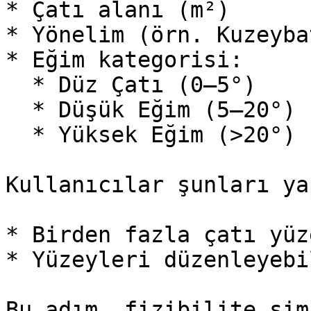
* Çatı alanı (m²)

* Yönelim (örn. Kuzeybat
* Eğim kategorisi:

  * Düz Çatı (0–5°)

  * Düşük Eğim (5–20°)

  * Yüksek Eğim (>20°)

Kullanıcılar şunları ya
* Birden fazla çatı yüz
* Yüzeyleri düzenleyebi
Bu adım, fizibilite sim