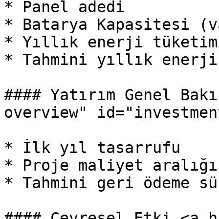
* Panel adedi

* Batarya Kapasitesi (v
* Yıllık enerji tüketimi
* Tahmini yıllık enerji
#### Yatırım Genel Bakı
overview" id="investmen
* İlk yıl tasarrufu

* Proje maliyet aralığı

* Tahmini geri ödeme sür
#### Çevresel Etki <a h