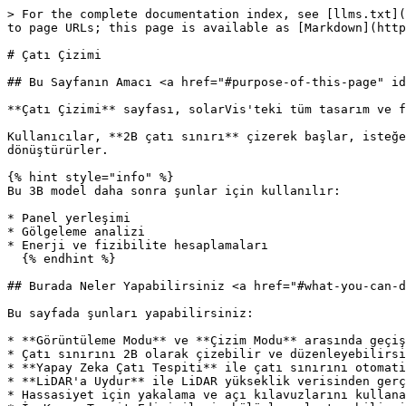
> For the complete documentation index, see [llms.txt](https://docs.solarvis.co/llms.txt). Markdown versions of documentation pages are available by appending `.md` to page URLs; this page is available as [Markdown](https://docs.solarvis.co/documentation/tr/project-design/create-a-project/roof-drawing.md).

# Çatı Çizimi

## Bu Sayfanın Amacı <a href="#purpose-of-this-page" id="purpose-of-this-page"></a>

**Çatı Çizimi** sayfası, solarVis'teki tüm tasarım ve fizibilite iş akışının temelini oluşturur.

Kullanıcılar, **2B çatı sınırı** çizerek başlar, isteğe bağlı olarak iç kenarlarla böler ve ardından çizime **eğimler** atayarak çizimi **3B çatı modeline** dönüştürürler.

{% hint style="info" %}
Bu 3B model daha sonra şunlar için kullanılır:

* Panel yerleşimi
* Gölgeleme analizi
* Enerji ve fizibilite hesaplamaları
  {% endhint %}

## Burada Neler Yapabilirsiniz <a href="#what-you-can-do-here" id="what-you-can-do-here"></a>

Bu sayfada şunları yapabilirsiniz:

* **Görüntüleme Modu** ve **Çizim Modu** arasında geçiş yapabilirsiniz
* Çatı sınırını 2B olarak çizebilir ve düzenleyebilirsiniz
* **Yapay Zeka Çatı Tespiti** ile çatı sınırını otomatik olarak algılayabilirsiniz (Sadece Google Solar API Yüksek Kapsama Alanları için)
* **LiDAR'a Uydur** ile LiDAR yükseklik verisinden gerçek bir 3B çatı modeli oluşturabilirsiniz (Sadece Google Solar API Yüksek Kapsama Alanları için)
* Hassasiyet için yakalama ve açı kılavuzlarını kullanabilirsiniz
* İç Kenar Tespit Edici ile iç bölümler oluşturabilirsiniz
* Çatı engelleri ve parapet duvarları ekleyip yönetebilirsiniz
* 2B geometrisini 3B çatı yüzeylerine dönüştürmek için eğim atayabilirsiniz
* Bina yüksekliğini ve çatı yüzeyi özelliklerini ayarlayabilirsiniz
* Seçili çatı yüzeylerini ve köşe noktalarını ana çatıdan ayırabilirsiniz
* Harita sağlayıcısını değiştirebilir veya özel görseller yükleyebilirsiniz
* 3B sahnede gezinebilir ve döndürebilirsiniz

{% hint style="info" %}
Bu sayfada, yaptığınız değişiklikler otomatik olarak kaydedilir.
{% endhint %}

{% embed url="<https://app.arcade.software/share/MSHbtxFt4DZQT1q5cmR6?language=tr>" %}

## Modlar <a href="#modes" id="modes"></a>

Çatı geometrisini görüntülemek, çizmek ve değiştirmek için kullanılan mevcut etkileşim modlarını açıklar.

### Görüntüleme Modu <a href="#view-mode" id="view-mode"></a>

Görüntüleme Modu, çatı modelini **incelemek** için kullanılır ve geometrisinde değişiklik yapılmaz.

Görüntüleme Modu'nda şunları yapabilirsiniz:

* Sahneyi döndürebilir, kaydırabilir ve yakınlaştırabilirsiniz
* Bina yüksekliğine erişebilir ve inceleyebilirsiniz
* Eğim, azimut ve alan bilgisi gibi teknik özellikleri incelemek için çatı yüzeylerini seçebilirsiniz
* Çatıyı düzenlemek veya taşımak ve yüzeyleri düzleştirmek için binayı seçebilirsiniz
* Geometri değişikliği gerektiğinde tekrar Çizim Modu'na geçebilirsiniz

Bu mod, kalite kontrolleri ve doğrulama için önerilir.

### Çizim Modu <a href="#draw-mode" id="draw-mode"></a>

Çizim Modu, **2B çatı sınırını oluşturmak ve düzenlemek** için kullanılır.

#### Sınırın Çizilmesi

* Köşe noktası eklemek için tıklayın
* Kenarları tanımlamak için tıklamaya devam edin
* Çokgeni kapatarak sınırı tamamlayın
* Turuncu kılavuzlar dik ve paralel hizalamayı gösterir
* Köşe noktaları otomatik olarak yakalanır ve temiz bir çatı sınırı oluşturur
* Kenar uzunlukları otomatik 