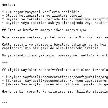
Merkez:

* Tüm organizasyonel verilerin sahibidir

* Global kullanıcıları ve izinleri yönetir

* Bayiler ve takımlar üzerinde tam görünürlüğe sahiptir

* Bayiler veya takımlar askıya alındığında veya kaldırı
## Özet <a href="#summary" id="summary"></a>

Organizasyon sayfası, şirketinizin solarVis içindeki ya
Kullanıcıları ve projeleri bayiler, takımlar ve merkez 
yapılandırılmış bir şekilde ölçeklendirebilirsiniz.

Bu yapılandırılmış yaklaşım, operasyonel netliği korurk
***

## İlgili Sayfalar <a href="#related-articles" id="rela
* [Bayiler Sayfası](/documentation/tr/configuration/org
* [Takımlar Sayfası](/documentation/tr/configuration/or
* [Merkez Sayfası](/documentation/tr/configuration/orga
Herhangi bir sorunla karşılaşırsanız, [bizimle iletişim
---
