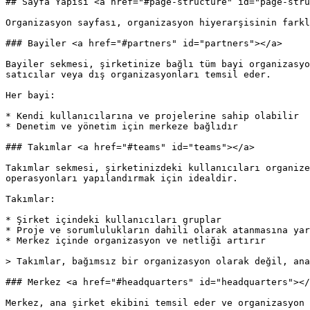
## Sayfa Yapısı <a href="#page-structure" id="page-stru
Organizasyon sayfası, organizasyon hiyerarşisinin farkl
### Bayiler <a href="#partners" id="partners"></a>

Bayiler sekmesi, şirketinize bağlı tüm bayi organizasyo
satıcılar veya dış organizasyonları temsil eder.

Her bayi:

* Kendi kullanıcılarına ve projelerine sahip olabilir

* Denetim ve yönetim için merkeze bağlıdır

### Takımlar <a href="#teams" id="teams"></a>

Takımlar sekmesi, şirketinizdeki kullanıcıları organize
operasyonları yapılandırmak için idealdir.

Takımlar:

* Şirket içindeki kullanıcıları gruplar

* Proje ve sorumlulukların dahili olarak atanmasına yar
* Merkez içinde organizasyon ve netliği artırır

> Takımlar, bağımsız bir organizasyon olarak değil, ana
### Merkez <a href="#headquarters" id="headquarters"></
Merkez, ana şirket ekibini temsil eder ve organizasyon 