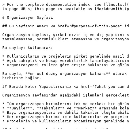
> For the complete documentation index, see [llms.txt](
to page URLs; this page is available as [Markdown](http
# Organizasyon Sayfası

## Bu Sayfanın Amacı <a href="#purpose-of-this-page" id
Organizasyon sayfası, şirketinizin iç ve dış yapısını s
tanımlamasına, sorumlulukları atamasına ve organizasyon
Bu sayfayı kullanarak:

* Kullanıcıların ve projelerin şirket genelinde nasıl d
* Açık sahiplik ve hesap verebilirlik tanımlayabilirsin
* Organizasyonel rollere göre erişim haklarını ve görün
Bu sayfa, **en üst düzey organizasyon katmanı** olarak 
birbirine bağlar.

## Burada Neler Yapabilirsiniz <a href="#what-you-can-d
Organizasyon sayfasından aşağıdaki işlemleri gerçekleşt
* Tüm organizasyon birimlerini tek ve merkezi bir görün
* **Bayiler**, **Takımlar** ve **Merkez** arasında kola
* Bayi organizasyonları ve dahili takımlar oluşturabili
* Her organizasyon birimi için kullanıcılar ve projeler
* Projelerin ve kullanıcıların organizasyon genelinde n