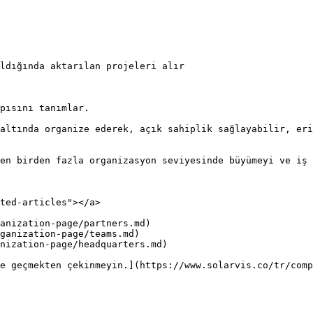
ldığında aktarılan projeleri alır

pısını tanımlar.

altında organize ederek, açık sahiplik sağlayabilir, eri
en birden fazla organizasyon seviyesinde büyümeyi ve iş 
ted-articles"></a>

anization-page/partners.md)

ganization-page/teams.md)

nization-page/headquarters.md)

e geçmekten çekinmeyin.](https://www.solarvis.co/tr/comp