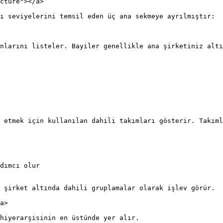
cture"></a>

ı seviyelerini temsil eden üç ana sekmeye ayrılmıştır:

nlarını listeler. Bayiler genellikle ana şirketiniz altı
 etmek için kullanılan dahili takımları gösterir. Takıml
dımcı olur

 şirket altında dahili gruplamalar olarak işlev görür.

a>

hiyerarşisinin en üstünde yer alır.
