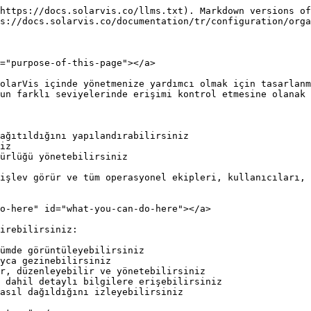
https://docs.solarvis.co/llms.txt). Markdown versions of
s://docs.solarvis.co/documentation/tr/configuration/orga
="purpose-of-this-page"></a>

olarVis içinde yönetmenize yardımcı olmak için tasarlanm
un farklı seviyelerinde erişimi kontrol etmesine olanak 
ağıtıldığını yapılandırabilirsiniz

iz

ürlüğü yönetebilirsiniz

işlev görür ve tüm operasyonel ekipleri, kullanıcıları, 
o-here" id="what-you-can-do-here"></a>

irebilirsiniz:

ümde görüntüleyebilirsiniz

yca gezinebilirsiniz

r, düzenleyebilir ve yönetebilirsiniz

 dahil detaylı bilgilere erişebilirsiniz

asıl dağıldığını izleyebilirsiniz
