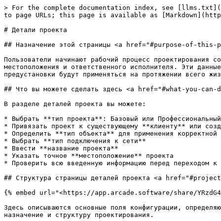
> For the complete documentation index, see [llms.txt](https://docs.solarvis.co/llms.txt). Markdown versions of documentation pages are available by appending `.md` to page URLs; this page is available as [Markdown](https://docs.solarvis.co/documentation/ru/project-design/create-a-project/project-details.md).

# Детали проекта

## Назначение этой страницы <a href="#purpose-of-this-page" id="purpose-of-this-page"></a>

Пользователи начинают рабочий процесс проектирования солнечной электростанции с определения типа проекта, клиента, типа объекта, типа подключения к сети, местоположения и ответственного исполнителя. Эти данные определяют, какие инструменты проектирования будут использоваться и какие нормативные требования и предустановки будут применяться на протяжении всего жизненного цикла проекта.

## Что вы можете сделать здесь <a href="#what-you-can-do-here" id="what-you-can-do-here"></a>

В разделе деталей проекта вы можете:

* Выбрать **тип проекта**: Базовый или Профессиональный, в зависимости от требуемого уровня детализации
* Привязать проект к существующему **клиенту** или создать нового
* Определить **тип объекта** для применения корректной методологии технических расчетов
* Выбрать **тип подключения к сети**
* Ввести **название проекта**
* Указать точное **местоположение** проекта
* Проверить всю введенную информацию перед переходом к этапам проектирования и оценки реализуемости

## Структура страницы деталей проекта <a href="#project-details-page-structure" id="project-details-page-structure"></a>

{% embed url="<https://app.arcade.software/share/YRzdG4WkgwFSvA0NhmHw?language=ru>" %}

Здесь описываются основные поля конфигурации, определяющие проект, включая тип проекта, информацию о клиенте и объекте, параметры подключения к сети, местоположение, назначение и структуру проектирования.

### Тип проекта <a href="#project-type" id="project-type"></a>

#### Базовый

Базовый тип проекта предназначен для быстрого и простого 2D-проектирования, подходящего для простых крыш и предварительных оценок. Оценка реализуемости рассчитывается на основе 2D-геометрии.

В этот тип входят:

* Потребление
* Простой 2D-чертеж крыши
* Ведомость материалов
* Сводка

{% hint style="info" %}
Если детальное 3D-моделирование не требуется для проекта, базовый тип проекта предлагает эффективный способ работы. Этот тип позволяет пропустить этапы чертежа крыши и размещения панелей, так как заранее созданные комплекты можно выбрать непосредственно на странице ведомости материалов перед финализацией предложения.

Изображения ниже дают краткий обзор этапов:

* 3D-чертеж крыши не требуется; используется только простая площадь крыши и, при необходимости, угол наклона.

<img src="/files/BRBaJVHLrO3zGL3lN5GP" alt="" data-size="original">

* Выберите заранее созданный комплект непосредственно из ведомости материалов без 3D-проектирования крыши или размещения панелей.

<img src="/files/v9rzIFMg26NBbJIDs21c" alt="" data-size="original">

📝 Пожалуйста, ознакомьтесь с [соответствующим документом](/documentation/ru/configuration/settings-page/project-settings/package-settings.md), чтобы узнать, как создавать комплекты.
{% endhint %}

#### Профессиональный

Профессиональный тип проекта предназначен для сложных проектов, требующих высокой точности и более детального моделирования. Он позволяет выполнять полноценное 3D-проектир