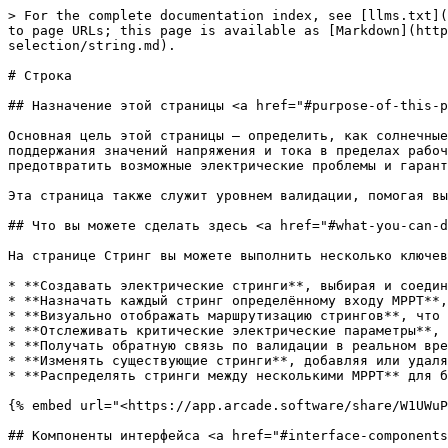
> For the complete documentation index, see [llms.txt](https://docs.solarvis.co/llms.txt). Markdown versions of documentation pages are available by appending `.md` to page URLs; this page is available as [Markdown](https://docs.solarvis.co/documentation/ru/project-design/create-a-project/panel-placement-and-inverter-selection/string.md).

# Строка

## Назначение этой страницы <a href="#purpose-of-this-page" id="purpose-of-this-page"></a>

Основная цель этой страницы — определить, как солнечные панели электрически соединяются внутри системы. Правильная конфигурация стрингов критически важна для поддержания значений напряжения и тока в пределах рабочих ограничений инвертора. Обеспечивая корректные конфигурации, вы можете максимизировать эффективность системы, предотвратить возможные электрические проблемы и гарантировать безопасную и надежную работу на протяжении всего срока эксплуатации.

Эта страница также служит уровнем валидации, помогая выявлять ошибки конфигурации на ранних этапах проектирования до установки.

## Что вы можете сделать здесь <a href="#what-you-can-do-here" id="what-you-can-do-here"></a>

На странице Стринг вы можете выполнить несколько ключевых действий:

* **Создавать электрические стринги**, выбирая и соединяя панели непосредственно на плане крыши
* **Назначать каждый стринг определённому входу MPPT**, что позволяет лучше контролировать оптимизацию энергии и работу инвертора
* **Визуально отображать маршрутизацию стрингов**, что облегчает понимание группировки и соединения панелей
* **Отслеживать критические электрические параметры**, включая напряжение холостого хода (Voc), напряжение максимальной мощности (Vmpp) и значения тока
* **Получать обратную связь по валидации в реальном времени**, с предупреждениями о любой конфигурации, превышающей ограничения инвертора или проектные ограничения
* **Изменять существующие стринги**, добавляя или удаляя панели по мере необходимости
* **Распределять стринги между несколькими MPPT** для балансировки нагрузок и повышения эффективности системы

{% embed url="<https://app.arcade.software/share/W1UWuPXYVKmt0nFk2pWp?language=ru>" %}

## Компоненты интерфейса <a href="#interface-components" id="interface-components"></a>

**Левая панель: Меню PV-системы**

* Переключение между PV-панелью, отступом, инвертором и стрингом
* Остаётся видимой без потери текущей конфигурации

**Центральная область: План крыши**

* Отображает план крыши на спутниковой карте
* Показывает все размещённые панели и размеры крыши
* Основное рабочее пространство для прорисовки стрингов

Во время работы:

* Стринги отображаются разными цветами
* Линии маршрутизации соединяют панели
* Узлы соединения появляются в режиме рисования

**Правая панель: Управление инвертором и MPPT**

* Отображает характеристики инвертора (количество MPPT, AC-мощность, максимальная DC-мощность и ток)

Для каждого MPPT:

* Просмотр назначенных стрингов
* Отслеживание суммарных значений
* Просмотр статуса валидации

## Как это работает <a href="#how-it-works" id="how-it-works"></a>

Создание стринга начинается с выбора входа MPPT на правой панели и нажатия кнопки «+» рядом с ним. Это активирует режим рисования, предлагая пользователю кликать по панелям или выделять несколько панелей на плане крыши для построения стринга. Каждая добавленная в маршрут панель становится частью одного электрич