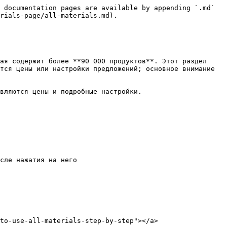
 documentation pages are available by appending `.md` 
rials-page/all-materials.md).

ая содержит более **90 000 продуктов**. Этот раздел 
тся цены или настройки предложений; основное внимание 
вляются цены и подробные настройки.

сле нажатия на него

to-use-all-materials-step-by-step"></a>
