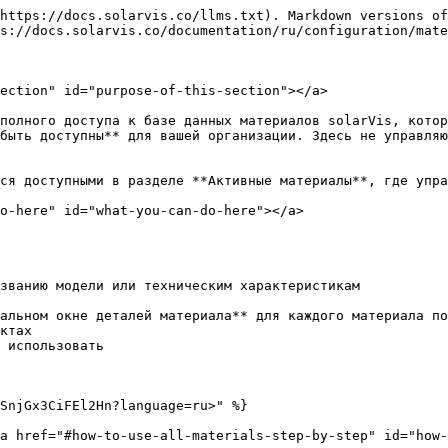
https://docs.solarvis.co/llms.txt). Markdown versions of
s://docs.solarvis.co/documentation/ru/configuration/mate
ection" id="purpose-of-this-section"></a>

полного доступа к базе данных материалов solarVis, котор
быть доступны** для вашей организации. Здесь не управляю
ся доступными в разделе **Активные материалы**, где упра
o-here" id="what-you-can-do-here"></a>

званию модели или техническим характеристикам

альном окне деталей материала** для каждого материала по
ктах

 использовать

SnjGx3CiFEl2Hn?language=ru>" %}

a href="#how-to-use-all-materials-step-by-step" id="how-