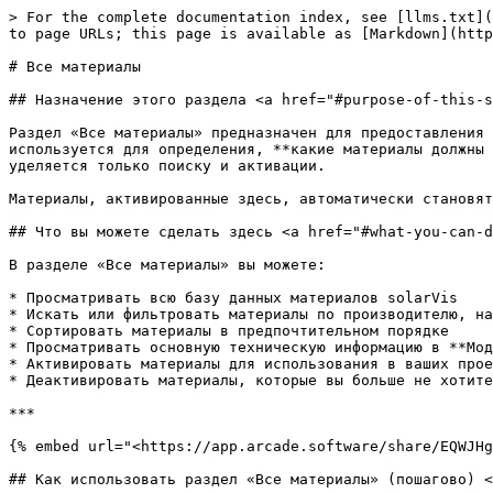
> For the complete documentation index, see [llms.txt](
to page URLs; this page is available as [Markdown](http
# Все материалы

## Назначение этого раздела <a href="#purpose-of-this-s
Раздел «Все материалы» предназначен для предоставления 
используется для определения, **какие материалы должны 
уделяется только поиску и активации.

Материалы, активированные здесь, автоматически становят
## Что вы можете сделать здесь <a href="#what-you-can-d
В разделе «Все материалы» вы можете:

* Просматривать всю базу данных материалов solarVis

* Искать или фильтровать материалы по производителю, на
* Сортировать материалы в предпочтительном порядке

* Просматривать основную техническую информацию в **Мод
* Активировать материалы для использования в ваших прое
* Деактивировать материалы, которые вы больше не хотите
***

{% embed url="<https://app.arcade.software/share/EQWJHg
## Как использовать раздел «Все материалы» (пошагово) <