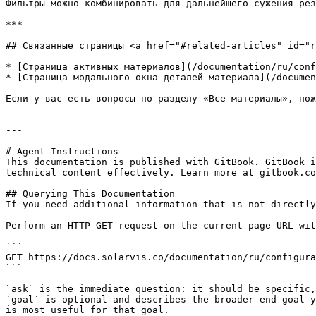
Фильтры можно комбинировать для дальнейшего сужения рез
***

## Связанные страницы <a href="#related-articles" id="r
* [Страница активных материалов](/documentation/ru/conf
* [Страница модального окна деталей материала](/documen
Если у вас есть вопросы по разделу «Все материалы», пож
---

# Agent Instructions

This documentation is published with GitBook. GitBook i
technical content effectively. Learn more at gitbook.co
## Querying This Documentation

If you need additional information that is not directly
Perform an HTTP GET request on the current page URL wit
```

GET https://docs.solarvis.co/documentation/ru/configura
```

`ask` is the immediate question: it should be specific,
`goal` is optional and describes the broader end goal y
is most useful for that goal.
