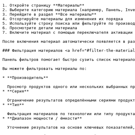
1. Откройте страницу **Материалы**

2. Выберите категорию материала (например, Панель, Inve
3. Перейдите в раздел **Все материалы**

4. Отсортируйте материалы для изменения их порядка

5. Используйте строку поиска или фильтруйте по производ
6. Просмотрите детали материала

7. Включите материал с помощью переключателя активации

После включения материал автоматически появляется в раз
### Фильтрация материалов <a href="#filter-the-material
Панель фильтров помогает быстро сузить список материало
Вы можете фильтровать материалы по:

* **Производитель**

  Просмотр продуктов одного или нескольких выбранных производителей.

* **Серия**

  Ограничение результатов определёнными сериями продуктов, предлагаемыми производителем.

* **Тип**

  Фильтрация материалов по технологии или типу продукта, соответствующему выбранной категории.

* **Диапазон мощности / ёмкости**

  Уточнение результатов на основе ключевых показателей, таких как выходная мощность, ёмкость или аналогичные технические параметры, в зависимости от типа материала.
