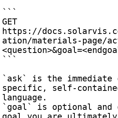
```

GET 
https://docs.solarvis.c
ation/materials-page/ac
<question>&goal=<endgoal
```

`ask` is the immediate 
specific, self-containe
language.

`goal` is optional and 
goal you are ultimately