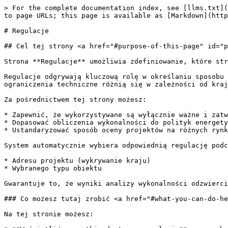
> For the complete documentation index, see [llms.txt](
to page URLs; this page is available as [Markdown](http
# Regulacje

## Cel tej strony <a href="#purpose-of-this-page" id="p
Strona **Regulacje** umożliwia zdefiniowanie, które str
Regulacje odgrywają kluczową rolę w określaniu sposobu 
ograniczenia techniczne różnią się w zależności od kraj
Za pośrednictwem tej strony możesz:

* Zapewnić, że wykorzystywane są wyłącznie ważne i zatw
* Dopasować obliczenia wykonalności do polityk energety
* Ustandaryzować sposób oceny projektów na różnych rynk
System automatycznie wybiera odpowiednią regulację podc
* Adresu projektu (wykrywanie kraju)

* Wybranego typu obiektu

Gwarantuje to, że wyniki analizy wykonalności odzwierci
### Co możesz tutaj zrobić <a href="#what-you-can-do-he
Na tej stronie możesz:
