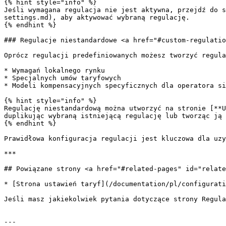
{% hint style="info" %}

Jeśli wymagana regulacja nie jest aktywna, przejdź do s
settings.md), aby aktywować wybraną regulację.

{% endhint %}

### Regulacje niestandardowe <a href="#custom-regulatio
Oprócz regulacji predefiniowanych możesz tworzyć regula
* Wymagań lokalnego rynku

* Specjalnych umów taryfowych

* Modeli kompensacyjnych specyficznych dla operatora si
{% hint style="info" %}

Regulację niestandardową można utworzyć na stronie [**U
duplikując wybraną istniejącą regulację lub tworząc ją 
{% endhint %}

Prawidłowa konfiguracja regulacji jest kluczowa dla uzy
***

## Powiązane strony <a href="#related-pages" id="relate
* [Strona ustawień taryf](/documentation/pl/configurati
Jeśli masz jakiekolwiek pytania dotyczące strony Regula
---
