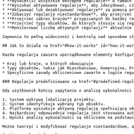
* **Wyświetlić wszystkie dostępne regulacje** w ramach 
* **Wyszukać aktywowane regulacje**, aby zdecydować, cz
* **Aktywować lub dezaktywować regulacje** za pomocą pr
* **Zobaczyć regulacje niestandardowe**, aby przejrzeć 
* **Przejrzeć zakres krajów** przypisanych do każdej re
* **Przejrzeć typy obiektów, do których stosuje się reg
* **Monitorować liczbę aktywnych regulacji** aktualnie 
Zapewnia to pełną widoczność i kontrolę nad sposobem st
## Jak to działa <a href="#how-it-works" id="how-it-wor
Każda regulacja zawiera uporządkowane elementy konfigur
* Kraj lub kraje, w których obowiązuje

* Typy obiektów, takie jak Mieszkaniowe, Komercyjne, Pr
* Specyficzne zasady obliczeniowe zawarte w logice regu
### Regulacje predefiniowane <a href="#predefined-regul
Gdy użytkownik kończy zapytanie o analizę wykonalności 
1. System wykrywa lokalizację projektu.

2. System identyfikuje wybrany typ obiektu.

3. Platforma wyszukuje aktywną regulację spełniającą ob
4. Najbardziej odpowiednia regulacja jest stosowana aut
5. Wyniki analizy wykonalności są obliczane na podstawi
Można tworzyć i modyfikować regulacje niestandardowe, a