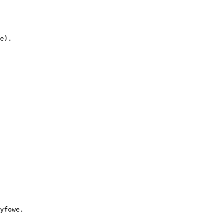
e).

yfowe.
