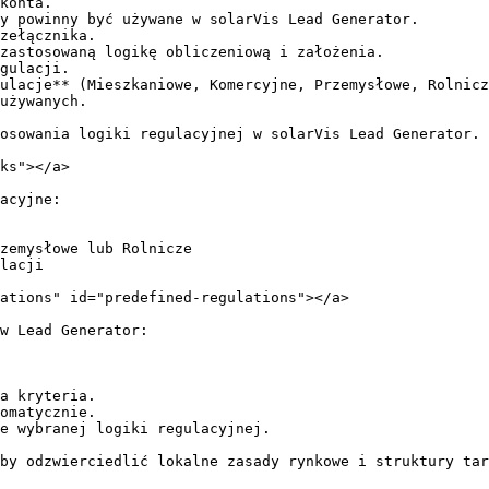
konta.

y powinny być używane w solarVis Lead Generator.

zełącznika.

zastosowaną logikę obliczeniową i założenia.

gulacji.

ulacje** (Mieszkaniowe, Komercyjne, Przemysłowe, Rolnicz
używanych.

osowania logiki regulacyjnej w solarVis Lead Generator.

ks"></a>

acyjne:

zemysłowe lub Rolnicze

lacji

ations" id="predefined-regulations"></a>

w Lead Generator:

a kryteria.

omatycznie.

e wybranej logiki regulacyjnej.

by odzwierciedlić lokalne zasady rynkowe i struktury tar