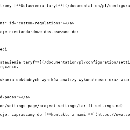
trony [**Ustawienia taryf**](/documentation/pl/configura
ns" id="custom-regulations"></a>

cje niestandardowe dostosowane do:

eci

stawienia taryf**](/documentation/pl/configuration/setti
ręcznie.

skania dokładnych wyników analizy wykonalności oraz wiar
d-pages"></a>

on/settings-page/project-settings/tariff-settings.md)

cje, zapraszamy do [**kontaktu z nami!**](https://www.so