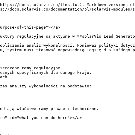
https://docs.solarvis.co/llms.txt). Markdown versions of
s://docs.solarvis.co/documentation/pl/solarvis-modules/s
urpose-of-this-page"></a>

uktury regulacyjne są aktywne w **solarVis Lead Generato
obliczania analiz wykonalności. Ponieważ polityki dotycz
u, system musi stosować odpowiednią logikę dla każdego p
ierdzone ramy regulacyjne.

cznych specyficznych dla danego kraju.

ach.

zas analizy wykonalności na podstawie:

edlają właściwe ramy prawne i techniczne.

re" id="what-you-can-do-here"></a>
