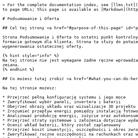
> For the complete documentation index, see [llms.txt](https://docs.solarvis.co/llms.txt). Markdown versions of documentation pages are available by appending `.md` to page URLs; this page is available as [Markdown](https://docs.solarvis.co/documentation/pl/project-design/create-a-project/summary.md).

# Podsumowanie i Oferta

## Cel tej strony <a href="#purpose-of-this-page" id="purpose-of-this-page"></a>

Strona Podsumowanie i Oferta to ostatni punkt kontrolny w przepływie pracy nad projektem. Konsoliduje wyniki ze wszystkich poprzednich etapów i prezentuje je w formacie gotowym dla klienta. Strona ta służy do potwierdzenia poprawności projektu, wyjaśnienia wydajności systemu, weryfikacji wyników finansowych oraz wygenerowania ostatecznej oferty.

{% hint style="info" %}
Na tej stronie nie jest wymagane żadne ręczne wprowadzanie danych. Wszystkie wyniki są automatycznie przeliczane za każdym razem, gdy w projekcie zostanie wprowadzona zmiana.
{% endhint %}

## Co możesz tutaj zrobić <a href="#what-you-can-do-here" id="what-you-can-do-here"></a>

Na tej stronie możesz:

* Przejrzeć pełną konfigurację systemu i jego moce
* Zweryfikować wybór paneli, invertera i baterii
* Obejrzeć obrazy układu oraz wizualizacje 3D projektu
* Zrozumieć przepływ energii pomiędzy instalacją fotowoltaiczną, baterią a siecią
* Analizować produkcję energii, zużycie oraz autokonsumpcję
* Przejrzeć straty systemowe i założenia dotyczące wydajności
* Ocenić wkład baterii, który został zaplanowany
* Przejrzeć koszt inwestycji, oszczędności i okres zwrotu
* Zweryfikować roczne oszczędności na rachunkach oraz wpływ na przepływy pieniężne
* Przejrzeć pełną listę materiałów i wyceny
* Pobierać wyniki symulacji godzinowej do szczegółowej analizy
* Wydrukować lub wysłać ofertę do klienta

{% embed url="<https://app.arcade.software/share/SB2ERQVKxJdW3cloOZG5?language=pl>" %}

## Przegląd krok po kroku <a href="#step-by-step-overview" id="step-by-step-overview"></a>

Ta sekcja pomaga przejrzeć podsumowanie projektu i wykonać ostateczne kontrole przed wysłaniem oferty.

### Pobierz symulację godzinową <a href="#download-hourly-simulation" id="download-hourly-simulation"></a>

Opcja Pobierz symulację godzinową jest również dostępna na stronie Podsumowanie, umożliwiając eksport danych o wydajności systemu bez konieczności powrotu do strony **Rozmieszczenie paneli i wybór invertera**.

Zapewnia to szybki dostęp do szczegółowych wyników godzinowych na podstawie ostatecznej konfiguracji systemu przedstawionej w podsumowaniu.

Aby pobrać plik z symulacją godzinową:

* Kliknij Pobierz symulację godzinową w prawym górnym rogu strony

Wyeksportowany plik zawiera ten sam zestaw danych z symulacji godzinowej wygenerowany z bieżącego projektu, odzwierciedlający:

* Wartości produkcji systemu
* Dane dotyczące zużycia i przepływu energii
* Zachowanie baterii i pompy ciepła, jeśli zostały skonfigurowane

{% hint style="info" %}
Pozwala to bezpośrednio wykorzystać wyniki symulacji do analizy, raportowania lub udostępniania interesariuszom po zakończeniu projektowania systemu.
{% endhint %}

### Wydrukuj ofertę <a href="#print-offer" id="print-offer"></a>

Kliknięcie **Wydrukuj ofertę** otwiera ofertę w dedykowanym widoku. Unikalny link do oferty jest generowany automatycznie. Stąd można podejrzeć ofertę, dostosować ją, zmienić szablon i ustawi