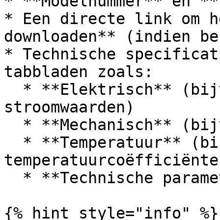
* **Modelnummer** en **
* Een directe link om h
downloaden** (indien be
* Technische specificat
tabbladen zoals:

  * **Elektrisch** (bijv. vermogen, spanning, 
stroomwaarden)

  * **Mechanisch** (bijv. afmetingen, gewicht)

  * **Temperatuur** (bijv. 
temperatuurcoëfficiënten
  * **Technische parameters** (bijv. type, regio)

{% hint style="info" %}
