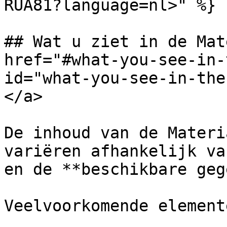
RUA81?language=nl>" %}

## Wat u ziet in de Mat
href="#what-you-see-in-
id="what-you-see-in-the
</a>

De inhoud van de Materi
variëren afhankelijk va
en de **beschikbare geg
Veelvoorkomende element