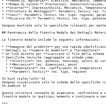
* **Pannello, Batteria**: Elettrico, Meccanico, Tempera
* **Pompa di Calore:** Prestazioni, Suono/Costruzione, 
* **Inverter**: Ingresso/Uscita, Meccanico, Temperatura

* **Struttura di Montaggio**: Parametri Tecnici (es. ti
* **Cavi**: Parametri Tecnici (es. tipo, regione, garan
* **Ricarica EV:** Parametri Tecnici (es. tipo, potenza
Vengono mostrate solo le specifiche rilevanti per mante
## Panoramica della Finestra Modale dei Dettagli Materi
La finestra modale include le seguenti informazioni:

* **Immagine del prodotto** per una rapida identificazi
* Dettagli su **numero di modello** e **produttore**

* Un link diretto per **scaricare il file della scheda 
* Specifiche tecniche raggruppate in schede come:

  * **Elettrico** (es. potenza, tensione, valori di corrente)

  * **Meccanico** (es. dimensioni, peso)

  * **Temperatura** (es. coefficienti di temperatura)

  * **Parametri Tecnici** (es. tipo, regione)

{% hint style="info" %}

Vengono visualizzate solo le schede delle specifiche ri
{% endhint %}

Questa struttura consente di esaminare, confrontare e v
finestra modale in qualsiasi momento e continuare a nav
***
