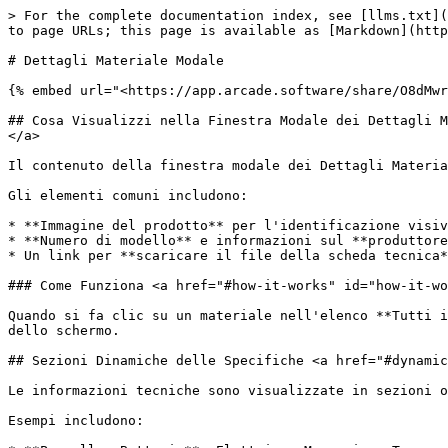
> For the complete documentation index, see [llms.txt](
to page URLs; this page is available as [Markdown](http
# Dettagli Materiale Modale

{% embed url="<https://app.arcade.software/share/O8dMwr
## Cosa Visualizzi nella Finestra Modale dei Dettagli M
</a>

Il contenuto della finestra modale dei Dettagli Materia
Gli elementi comuni includono:

* **Immagine del prodotto** per l'identificazione visiv
* **Numero di modello** e informazioni sul **produttore
* Un link per **scaricare il file della scheda tecnica*
### Come Funziona <a href="#how-it-works" id="how-it-wo
Quando si fa clic su un materiale nell'elenco **Tutti i
dello schermo.

## Sezioni Dinamiche delle Specifiche <a href="#dynamic
Le informazioni tecniche sono visualizzate in sezioni o
Esempi includono:
