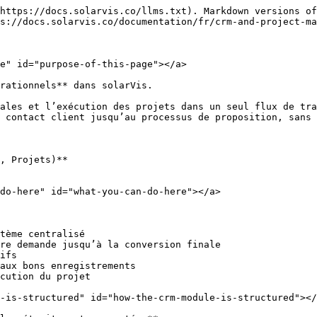
https://docs.solarvis.co/llms.txt). Markdown versions of
s://docs.solarvis.co/documentation/fr/crm-and-project-ma
e" id="purpose-of-this-page"></a>

rationnels** dans solarVis.

ales et l’exécution des projets dans un seul flux de tra
 contact client jusqu’au processus de proposition, sans 
, Projets)**

do-here" id="what-you-can-do-here"></a>

tème centralisé

re demande jusqu’à la conversion finale

ifs

aux bons enregistrements

cution du projet

-is-structured" id="how-the-crm-module-is-structured"></