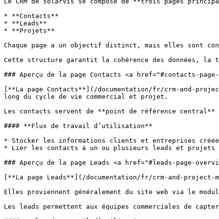
Le CRM de solarVis se compose de **trois pages principa
* **Contacts**

* **Leads**

* **Projets**

Chaque page a un objectif distinct, mais elles sont con
Cette structure garantit la cohérence des données, la t
### Aperçu de la page Contacts <a href="#contacts-page-
[**La page Contacts**](/documentation/fr/crm-and-projec
long du cycle de vie commercial et projet.

Les contacts servent de **point de référence central** 
#### **Flux de travail d’utilisation**

* Stocker les informations clients et entreprises créée
* Lier les contacts à un ou plusieurs leads et projets

### Aperçu de la page Leads <a href="#leads-page-overvi
[**La page Leads**](/documentation/fr/crm-and-project-m
Elles proviennent généralement du site web via le modul
Les leads permettent aux équipes commerciales de capter