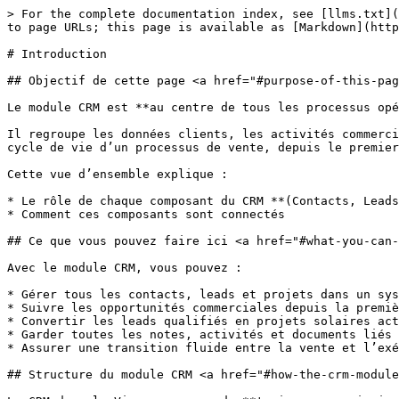
> For the complete documentation index, see [llms.txt](
to page URLs; this page is available as [Markdown](http
# Introduction

## Objectif de cette page <a href="#purpose-of-this-pag
Le module CRM est **au centre de tous les processus opé
Il regroupe les données clients, les activités commerci
cycle de vie d’un processus de vente, depuis le premier
Cette vue d’ensemble explique :

* Le rôle de chaque composant du CRM **(Contacts, Leads
* Comment ces composants sont connectés

## Ce que vous pouvez faire ici <a href="#what-you-can-
Avec le module CRM, vous pouvez :

* Gérer tous les contacts, leads et projets dans un sys
* Suivre les opportunités commerciales depuis la premiè
* Convertir les leads qualifiés en projets solaires act
* Garder toutes les notes, activités et documents liés 
* Assurer une transition fluide entre la vente et l’exé
## Structure du module CRM <a href="#how-the-crm-module