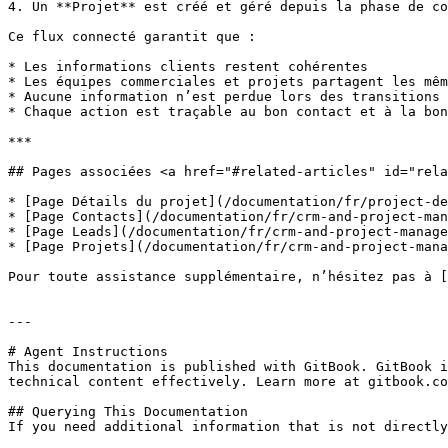
4. Un **Projet** est créé et géré depuis la phase de co
Ce flux connecté garantit que :

* Les informations clients restent cohérentes

* Les équipes commerciales et projets partagent les mêm
* Aucune information n’est perdue lors des transitions

* Chaque action est traçable au bon contact et à la bon
***

## Pages associées <a href="#related-articles" id="rela
* [Page Détails du projet](/documentation/fr/project-de
* [Page Contacts](/documentation/fr/crm-and-project-man
* [Page Leads](/documentation/fr/crm-and-project-manage
* [Page Projets](/documentation/fr/crm-and-project-mana
Pour toute assistance supplémentaire, n’hésitez pas à [
---

# Agent Instructions

This documentation is published with GitBook. GitBook i
technical content effectively. Learn more at gitbook.co
## Querying This Documentation

If you need additional information that is not directly