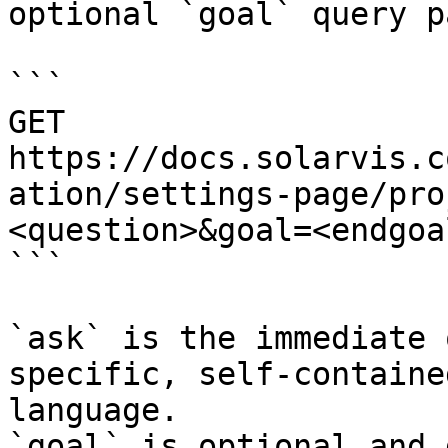
optional `goal` query p
```

GET 
https://docs.solarvis.c
ation/settings-page/pro
<question>&goal=<endgoal
```

`ask` is the immediate 
specific, self-containe
language.

`goal` is optional and 