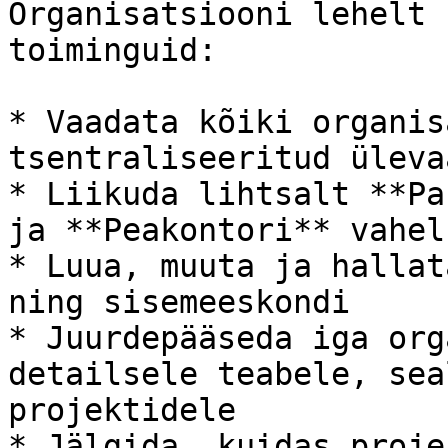
Organisatsiooni lehelt 
toiminguid:

* Vaadata kõiki organis
tsentraliseeritud ülevaa
* Liikuda lihtsalt **Pa
ja **Peakontori** vahel

* Luua, muuta ja hallat
ning sisemeeskondi

* Juurdepääseda iga org
detailsele teabele, sea
projektidele

* Jälgida, kuidas proje