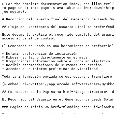
> For the complete documentation index, see [llms.txt](https://docs.solarvis.co/llms.txt). Markdown versions of documentation pages are available by appending `.md` to page URLs; this page is available as [Markdown](https://docs.solarvis.co/documentation/es/solarvis-modules/solarvis-lead-generator/lead-generator-end-user-journey.md).

# Recorrido del usuario final del Generador de Leads Solares

## Flujo de Experiencia del Usuario Final <a href="#end-user-experience-flow" id="end-user-experience-flow"></a>

Este documento explica el recorrido completo del usuario final en el Generador de Leads Solares, desde la página de inicio hasta los resultados de viabilidad y el acceso al panel de control.

El Generador de Leads es una herramienta de prefactibilidad de marca blanca, orientada al cliente, que permite a los visitantes del sitio web:

* Definir preferencias de instalación
* Dibujar su techo directamente en el mapa
* Proporcionar información sobre el consumo eléctrico
* Recibir recomendaciones de sistemas con precios
* Acceder a un informe preliminar de viabilidad

Toda la información enviada se estructura y transfiere automáticamente al ecosistema de solarVis para el seguimiento de ventas y la gestión de proyectos.

{% embed url="<https://app.arcade.software/share/Qy3kkZnwDCbvcmyxjrPX?language=es>" %}

## Estructura de la Página <a href="#page-structure" id="page-structure"></a>

El Recorrido del Usuario en el Generador de Leads Solares consta de las siguientes páginas y pasos estructurados:

### Página de Inicio <a href="#landing-page" id="landing-page"></a>

El recorrido comienza en la página de inicio con la marca de la empresa.

#### Elementos Clave <a href="#key-elements" id="key-elements"></a>

* Logotipo de la empresa e identidad de marca
* Botón de llamada a la acción “Solicitar Cotización”
* Sección expandible “Cómo Funciona”
* Selección de idioma
* Inicio de sesión para usuarios recurrentes

Antes de iniciar el proceso de prefactibilidad, los usuarios ven la información de la empresa y comprenden claramente el propósito del sitio web.

Comienzan el recorrido en el Generador de Leads de solarVis haciendo clic en el botón “Solicitar Cotización”.

### Seleccionar Preferencias <a href="#select-preferences" id="select-preferences"></a>

Los usuarios definen los parámetros principales de la instalación.

#### Tipo de Instalación <a href="#facility-type" id="facility-type"></a>

* Residencial
* Comercial
* Industrial
* Agrícola

{% hint style="info" %}
Los tipos de instalación que se muestran a los usuarios están controlados por la configuración **Tipos de proyecto permitidos** en la página de Configuración General, y la disponibilidad de baterías está controlada por la configuración **Permitir batería** allí.
{% endhint %}

#### Tipo de Conexión a Red <a href="#grid-connection-type" id="grid-connection-type"></a>

* Conectado a Red
* Aislado de Red

Estas selecciones determinan:

* Configuraciones de sistema disponibles
* Lógica de cálculo de viabilidad
* Supuestos regulatorios

### Compartir Ubicación <a href="#share-location" id="share-location"></a>

Los usuarios proporcionan la dirección de instalación.

#### Opciones Disponibles <a href="#available-options" id="available-options"></a>

* Búsqueda manual de dirección
* Usar ubicación actual
* Ingresar latitud y longitud

#### Integr