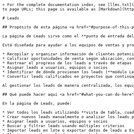
> For the complete documentation index, see [llms.txt](https://docs.solarvis.co/llms.txt). Markdown versions of documentation pages are available by appending `.md` to page URLs; this page is available as [Markdown](https://docs.solarvis.co/documentation/es/crm-and-project-management/leads.md).

# Leads

## Propósito de esta página <a href="#purpose-of-this-page" id="purpose-of-this-page"></a>

La página de Leads sirve como el **punto de entrada del proceso de ventas y calificación** en solarVis.

Está diseñada para ayudar a los equipos de ventas y proyectos a:

* Recopilar y organizar información de clientes potenciales
* Calificar oportunidades de venta según ubicación, consumo energético y tipo de sistema
* Rastrear el progreso de los leads a través de etapas de ventas definidas
* Asignar leads a usuarios, equipos o socios
* Identificar de dónde provienen los leads (**módulo Lead Generator o ingreso manual**)
* Convertir leads calificados en proyectos que continúan en los flujos de trabajo de diseño y propuesta

Al gestionar los leads de manera centralizada, los equipos mantienen visibilidad, consistencia y trazabilidad en todas las interacciones iniciales con los clientes.

## Qué puede hacer aquí <a href="#what-you-can-do-here" id="what-you-can-do-here"></a>

En la página de Leads, puede:

* Ver todos los leads utilizando **vista de tabla, cuadrícula o kanban**
* Crear nuevos leads manualmente o analizar los leads provenientes del Lead Generator
* Asignar leads a usuarios, equipos o socios
* Buscar y filtrar leads usando múltiples criterios
* Importar leads en lote o exportar datos de leads a Excel
* Eliminar o archivar leads para quitarlos mientras se preservan todos los registros relacionados
* Abrir registros detallados de leads para revisión y agregar actividades, notas y documentos
* Convertir leads calificados en proyectos

## Cómo funcionan los Leads <a href="#how-leads-work" id="how-leads-work"></a>

Los leads pueden crearse de varias maneras dentro de solarVis:

* **Creación manual** por parte de los usuarios desde la página de Leads
* **Creación automática** mediante integración, denominada **módulo solarVis Lead Generator** incrustado en los sitios web de la empresa

Cada lead incluye información esencial como ubicación, tipo de instalación, tipo de conexión a red, datos de contacto, datos de consumo energético e intereses de sistema opcionales.

### Identificación de la fuente del Lead <a href="#lead-source-identification" id="lead-source-identification"></a>

Cada lead tiene un valor de **Fuente** que indica cómo fue creado.

Esta información es visible en la **columna Fuente**.

Las fuentes de leads disponibles incluyen:

* **Company LeadGen**

  Los leads se generan automáticamente a través del módulo solarVis Lead Generator en el sitio web de la empresa.
* **Manual (Entidades)**

  Los leads son creados manualmente por usuarios internos o equipos directamente dentro de la plataforma.

Esta distinción ayuda a los equipos a comprender el origen del lead, evaluar la calidad del lead y analizar el rendimiento a través de diferentes canales de adquisición.

## Estructura de la página de Leads <a href="#leads-page-structure" id="leads-page-structure"></a>

Describe cómo se organizan, visualizan, filtran y gestionan los leads a lo largo de su ciclo de vida, desde la captura inic