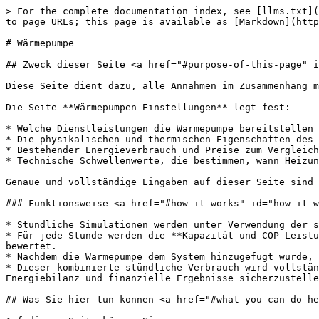
> For the complete documentation index, see [llms.txt](https://docs.solarvis.co/llms.txt). Markdown versions of documentation pages are available by appending `.md` to page URLs; this page is available as [Markdown](https://docs.solarvis.co/documentation/de/project-design/create-a-project/heat-pump.md).

# Wärmepumpe

## Zweck dieser Seite <a href="#purpose-of-this-page" id="purpose-of-this-page"></a>

Diese Seite dient dazu, alle Annahmen im Zusammenhang mit der Nutzung der Wärmepumpe und den Gebäudegegebenheiten zu definieren, bevor ein System ausgewählt wird.

Die Seite **Wärmepumpen-Einstellungen** legt fest:

* Welche Dienstleistungen die Wärmepumpe bereitstellen wird (Heizung, Kühlung, Warmwasser)
* Die physikalischen und thermischen Eigenschaften des Gebäudes
* Bestehender Energieverbrauch und Preise zum Vergleich
* Technische Schwellenwerte, die bestimmen, wann Heizung oder Kühlung erforderlich ist

Genaue und vollständige Eingaben auf dieser Seite sind unerlässlich für eine zuverlässige Systemauslegung, Leistungsschätzung und Finanzanalyse.

### Funktionsweise <a href="#how-it-works" id="how-it-works"></a>

* Stündliche Simulationen werden unter Verwendung der stündlichen Außentemperaturdaten des Projektstandorts durchgeführt.
* Für jede Stunde werden die **Kapazität und COP-Leistung** der Wärmepumpe entsprechend der Leistungsanalyse bei unterschiedlichen Ein- und Austrittstemperaturen bewertet.
* Nachdem die Wärmepumpe dem System hinzugefügt wurde, wird ihr **stündlicher Stromverbrauch mit dem bestehenden Verbrauchsprofil des Gebäudes kombiniert**.
* Dieser kombinierte stündliche Verbrauch wird vollständig in die **Wirtschaftlichkeitsberechnungen für PV- und Batteriesysteme** einbezogen, um eine konsistente Energiebilanz und finanzielle Ergebnisse sicherzustellen.

## Was Sie hier tun können <a href="#what-you-can-do-here" id="what-you-can-do-here"></a>

Auf dieser Seite können Sie:

* Die beabsichtigte Nutzung des Wärmepumpensystems definieren
* Gebäudetyp und thermische Eigenschaften beschreiben
* Brennstoffpreise und Währung für Kostenvergleiche eingeben
* Heizverteilungsmethode und Gebäudegeometrie angeben
* Technische Schwellenwerte und Warmwasserparameter konfigurieren
* Automatische Systemvorschläge generieren oder Systeme manuell auswählen

{% embed url="<https://app.arcade.software/share/nMCzpmpaO9R92mEuKh9u?language=de>" %}

## Aktivierung der Wärmepumpe <a href="#heat-pump-activation" id="heat-pump-activation"></a>

Bevor Sie Systemdetails eingeben, aktivieren Sie den **Wärmepumpe**-Schalter oben auf der Seite.

* Wenn deaktiviert, wird das Wärmepumpensystem aus dem Projekt ausgeschlossen.
* Wenn aktiviert, werden alle wärme­pumpenbezogenen Eingaben aktiv und in die Berechnungen einbezogen.

## Einstellungen <a href="#preferences" id="preferences"></a>

Legt fest, wie das Wärmepumpensystem bewertet wird, indem Gebäudeeigenschaften, Nutzungszwecke, bestehende Energiequellen und technische Schwellenwerte festgelegt werden, die die Lastberechnung, Systemauslegung und Kostenanalyse direkt beeinflussen.

### Zweck <a href="#purpose" id="purpose"></a>

Sie können eine oder mehrere Optionen auswählen:

* **Heizung** – Schließt den Heizwärmebedarf in die Berechnungen ein.
* **Kühlung** – Berücksichtigt den Kühlbedarf basierend auf Außentemperaturschwellen.
* **Trinkwarmwasser** –