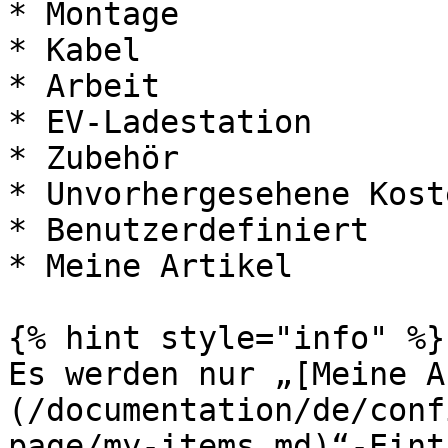
* Montage

* Kabel

* Arbeit

* EV-Ladestation

* Zubehör

* Unvorhergesehene Koste
* Benutzerdefiniert

* Meine Artikel

{% hint style="info" %}

Es werden nur „[Meine A
(/documentation/de/conf
page/my-items.md)“-Eint