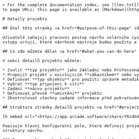
> For the complete documentation index, see [llms.txt](https://docs.solarvis.co/llms.txt). Markdown versions of documentation pages are available by appending `.md` to page URLs; this page is available as [Markdown](https://docs.solarvis.co/documentation/cs/project-design/create-a-project/project-details.md).

# Detaily projektu

## Účel této stránky <a href="#purpose-of-this-page" id="purpose-of-this-page"></a>

Uživatelé zahajují pracovní postup návrhu solárního systému definováním typu projektu, zákazníka, typu objektu, připojení k síti, umístění a přiřazené osoby. Tyto vstupy určují, které návrhové nástroje budou použity a jaké předpisy a přednastavení budou platit v průběhu celého životního cyklu projektu.

## Co zde můžete dělat <a href="#what-you-can-do-here" id="what-you-can-do-here"></a>

V sekci detailů projektu můžete:

* Zvolit **typ projektu** jako Základní nebo Profesionální podle požadované úrovně detailu
* Propojit projekt s existujícím **zákazníkem** nebo vytvořit nového
* Definovat **typ objektu** pro použití správné metodiky technických výpočtů
* Vybrat **typ připojení k síti**
* Zadání **názvu projektu**
* Definovat přesné **umístění** projektu
* Zkontrolovat všechny zadané informace před pokračováním k návrhu a posouzení proveditelnosti

## Struktura stránky detailů projektu <a href="#project-details-page-structure" id="project-details-page-structure"></a>

{% embed url="<https://app.arcade.software/share/YRzdG4WkgwFSvA0NhmHw?language=cs>" %}

Popisuje hlavní konfigurační pole, která definují projekt, včetně typu projektu, informací o zákazníkovi a objektu, nastavení připojení k síti, umístění, přiřazení a struktury návrhu.

### Typ projektu <a href="#project-type" id="project-type"></a>

#### Základní

Typ projektu Základní je určen pro rychlé a jednoduché 2D pracovní postupy, vhodné pro jednoduché střechy a počáteční posouzení. Proveditelnost je vypočítána na základě 2D geometrie.

Tento typ zahrnuje:

* Spotřeba
* Jednoduchý 2D návrh střechy
* Soupis materiálu
* Souhrn

{% hint style="info" %}
Pokud není pro projekt nezbytné detailní 3D modelování, typ projektu Základní nabízí efektivní způsob postupu. Tento typ umožňuje přeskočit kroky kreslení střechy a umístění panelů, protože předem vytvořené balíčky lze vybrat přímo na stránce Soupis materiálu před dokončením nabídky.

Následující obrázky poskytují rychlý přehled kroků:

* Není vyžadováno 3D kreslení střechy; v případě potřeby se použije pouze jednoduchá plocha střechy a sklon.

<img src="/files/CBtMmKBlRGMxT0HKo8BD" alt="" data-size="original">

* Vyberte předem vytvořený balíček přímo ze Soupisu materiálu bez 3D návrhu střechy nebo umístění panelů.

<img src="/files/DvyUAim1sgp28iffVFKp" alt="" data-size="original">

📝 Podívejte se na [související dokument](/documentation/cs/configuration/settings-page/project-settings/package-settings.md), kde se dozvíte, jak vytvářet balíčky.
{% endhint %}

#### Profesionální

Typ projektu Profesionální je určen pro pokročilé projekty, které vyžadují vyšší přesnost a detailnější modelování. Umožňuje plný 3D návrh a je doporučen pro složité střechy, větší instalace nebo projekty zahrnující více technologií, jako jsou baterie nebo tepelná čerpadla.

Tento typ zahrnuje:

* Spotřeba
* Návrh střechy
* Umístění panelů & výběr inverteru
* Tepelné čerpadlo
* Baterie
* Soupis materiál