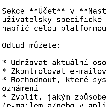
Sekce **Účet** v **Nast
uživatelsky specifické 
napříč celou platformou
Odtud můžete:

* Udržovat aktuální oso
* Zkontrolovat e-mailov
* Rozhodnout, které sys
oznámení

* Zvolit, jakým způsobe
(e-mailem a/nebo v apli