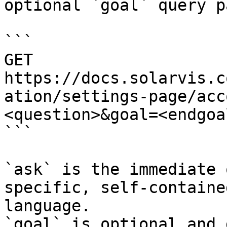
optional `goal` query p
```

GET 
https://docs.solarvis.c
ation/settings-page/acc
<question>&goal=<endgoal
```

`ask` is the immediate 
specific, self-containe
language.

`goal` is optional and 